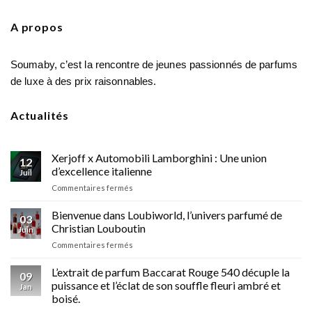
A propos
Soumaby, c’est la rencontre de jeunes passionnés de parfums
de luxe à des prix raisonnables.
Actualités
Xerjoff x Automobili Lamborghini : Une union
12
d’excellence italienne
Juil
sur
Commentaires fermés
Xerjoff
x
Bienvenue dans Loubiworld, l’univers parfumé de
03
Automobili
Christian Louboutin
Juin
Lamborghini
sur
Commentaires fermés
:
Bienvenue
Une
dans
L’extrait de parfum Baccarat Rouge 540 décuple la
union
09
Loubiworld,
d’excellence
puissance et l’éclat de son souffle fleuri ambré et
Jan
l’univers
italienne
boisé.
parfumé