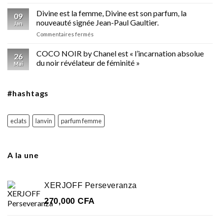
de
Christian
Divine est la femme, Divine est son parfum, la
09
Louboutin
nouveauté signée Jean-Paul Gaultier.
Jan
sur
Commentaires fermés
Divine
est
COCO NOIR by Chanel est « l’incarnation absolue
26
la
du noir révélateur de féminité »
Mai
femme,
Divine
est
#hashtags
son
parfum,
la
nouveauté
eclats
lanvin
parfum femme
signée
Jean-
Paul
Gaultier.
A la une
XERJOFF Perseveranza
270,000
CFA