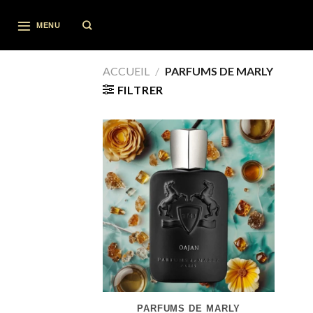
Skip
to
MENU
content
ACCUEIL
/
PARFUMS DE MARLY
FILTRER
PARFUMS DE MARLY