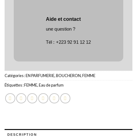
Aide et contact
une question ?
Tél :
+223 92 91 12 12
Catégories :
EN PARFUMERIE
,
BOUCHERON
,
FEMME
Étiquettes :
FEMME
,
Eau de parfum
DESCRIPTION