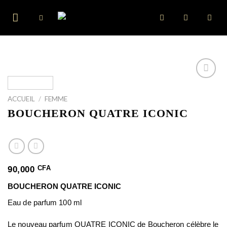
Skip
to
content
ACCUEIL
/
FEMME
BOUCHERON QUATRE ICONIC
CFA
90,000
BOUCHERON QUATRE ICONIC
Eau de parfum 100 ml
Le nouveau parfum QUATRE ICONIC de Boucheron célèbre le