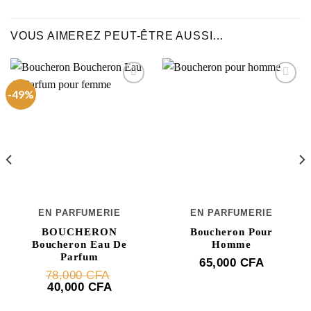
VOUS AIMEREZ PEUT-ÊTRE AUSSI…
-49%
EN PARFUMERIE
EN PARFUMERIE
BOUCHERON
Boucheron Pour
Boucheron Eau De
Homme
Parfum
65,000
CFA
Le
78,000
CFA
prix
Le
40,000
CFA
initial
prix
était :
actuel
78,000 CFA.