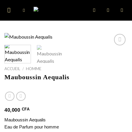
Skip
to
content
ACCUEIL
/
HOMME
Mauboussin Aequalis
CFA
40,000
Mauboussin
Aequalis
Eau de Parfum pour homme