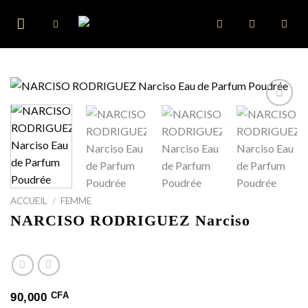
Skip
to
content
ACCUEIL
/
FEMME
NARCISO RODRIGUEZ Narciso
CFA
90,000