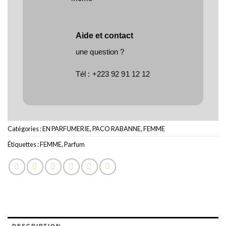
Aide et contact
une question ?
Tél :
+223 92 91 12 12
Catégories :
EN PARFUMERIE
,
PACO RABANNE
,
FEMME
Étiquettes :
FEMME
,
Parfum