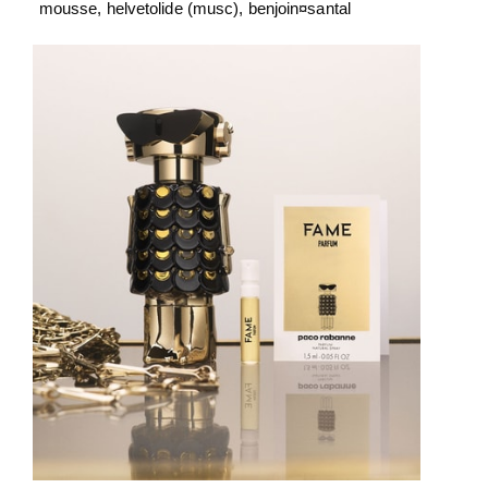
mousse, helvetolide (musc), benjoin¤santal