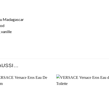
 du Madagascar
ood
 vanille
AUSSI…