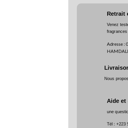
Retrait
Venez test
fragrances
Adresse
:
HAMDALLA
Livraiso
Nous proposo
Aide et
une questi
Tél :
+223 