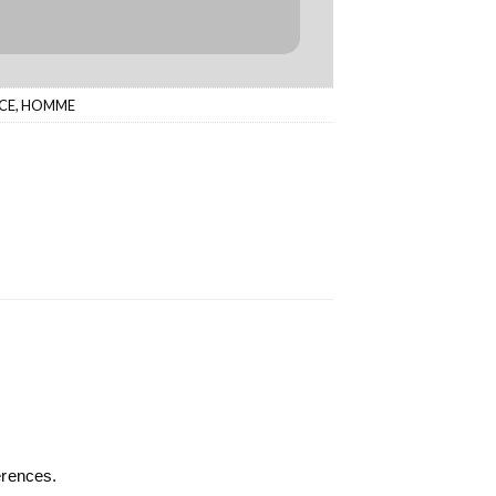
CE
,
HOMME
érences.