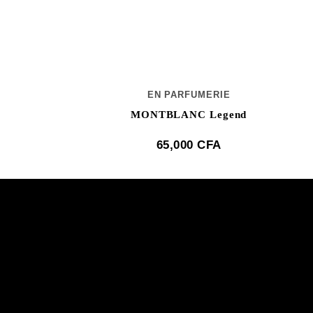
TIER
EN PARFUMERIE
res De Cartier
MONTBLANC Legend
egresse
65,000
CFA