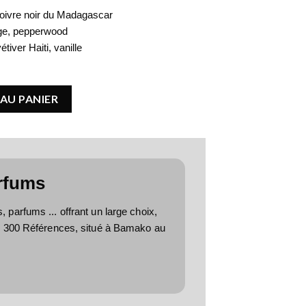
 poivre noir du Madagascar
ge, pepperwood
tiver Haiti, vanille
Eros Flame
AU PANIER
rfums
parfums ... offrant un large choix,
e 300 Références, situé à Bamako au