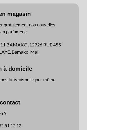
 en magasin
er gratuitement nos nouvelles
 en parfumerie
011 BAMAKO, 12726 RUE 455
YE, Bamako, Mali
n à domicile
ns la livraison le jour même
 contact
on ?
92 91 12 12