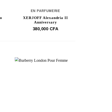
EN PARFUMERIE
EN PAR
o
XERJOFF Alexandria II
Mancera In
Anniversary
96,0
380,000
CFA