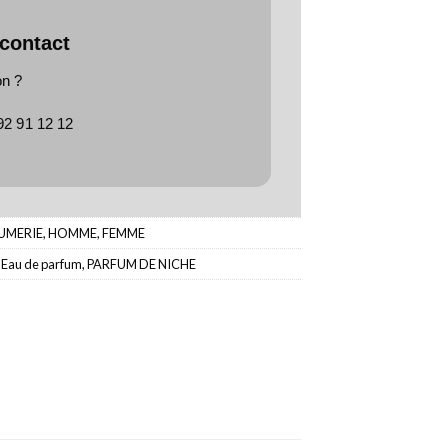
 contact
on ?
92 91 12 12
UMERIE
,
HOMME
,
FEMME
,
Eau de parfum
,
PARFUM DE NICHE