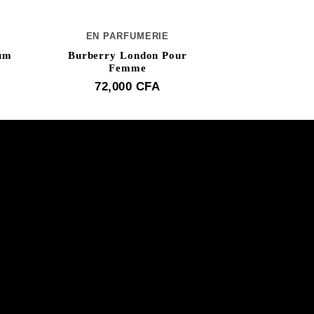
EN PARFUMERIE
EN PAR
um
Burberry London Pour
Lanvin
Femme
56,0
72,000
CFA