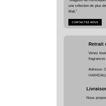
une sélection de plus d
Mali."
CONTACTEZ-NOUS
Retrait
Venez test
fragrances
Adresse
:
HAMDALLA
Livraiso
Nous proposo