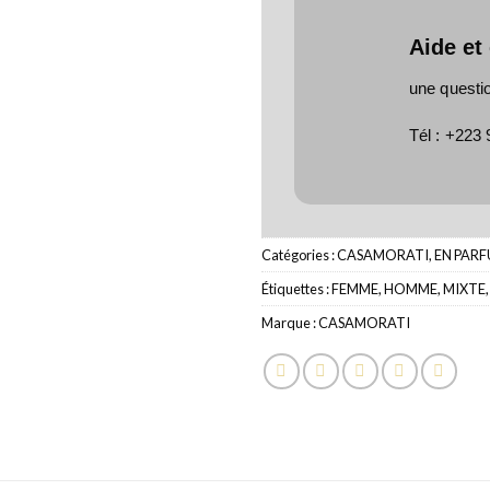
Aide et
une questi
Tél :
+223 
Catégories :
CASAMORATI
,
EN PARF
Étiquettes :
FEMME
,
HOMME
,
MIXTE
Marque :
CASAMORATI