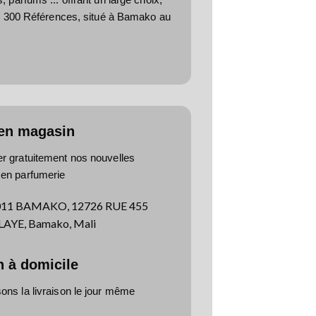
e 300 Références, situé à Bamako au
 en magasin
er gratuitement nos nouvelles
 en parfumerie
011 BAMAKO, 12726 RUE 455
YE, Bamako, Mali
n à domicile
ns la livraison le jour même