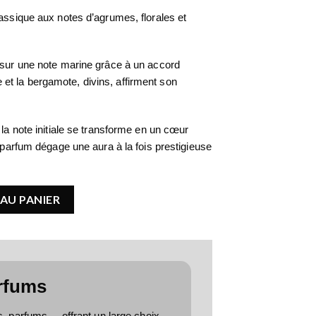
lassique aux notes d’agrumes, florales et
 sur une note marine grâce à un accord
t la bergamote, divins, affirment son
 la note initiale se transforme en un cœur
e parfum dégage une aura à la fois prestigieuse
isto
AU PANIER
rfums
parfums ... offrant un large choix,