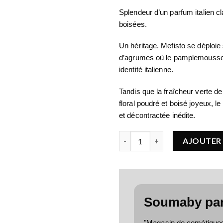
Splendeur d’un parfum italien c
boisées.
Un héritage. Mefisto se déploie
d’agrumes où le pamplemousse e
identité italienne.
Tandis que la fraîcheur verte de
floral poudré et boisé joyeux, l
et décontractée inédite.
quantité de CASAMORATI Mef
AJOUTER 
Soumaby pa
"Magasin de cométiques, 