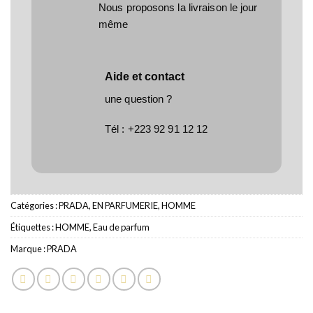
Nous proposons la livraison le jour
même
Aide et contact
une question ?
Tél :
+223 92 91 12 12
Catégories :
PRADA
,
EN PARFUMERIE
,
HOMME
Étiquettes :
HOMME
,
Eau de parfum
Marque :
PRADA