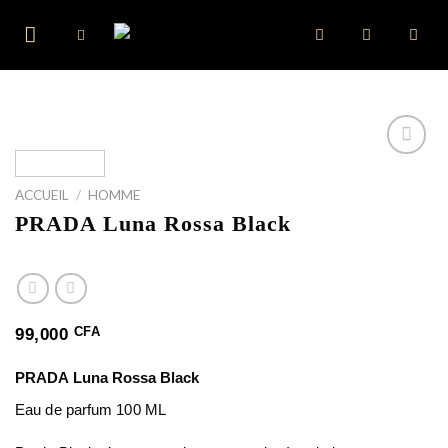
Skip
to
content
ACCUEIL
/
HOMME
PRADA Luna Rossa Black
CFA
99,000
PRADA
Luna Rossa Black
Eau de parfum 100 ML