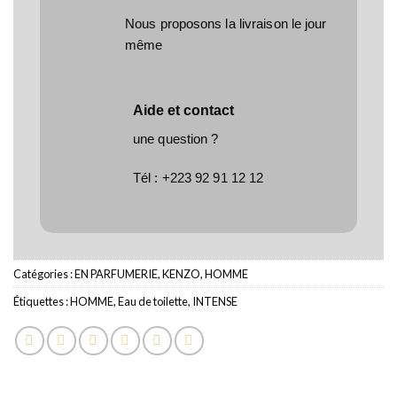
Nous proposons la livraison le jour
même
Aide et contact
une question ?
Tél :
+223 92 91 12 12
Catégories :
EN PARFUMERIE
,
KENZO
,
HOMME
Étiquettes :
HOMME
,
Eau de toilette
,
INTENSE