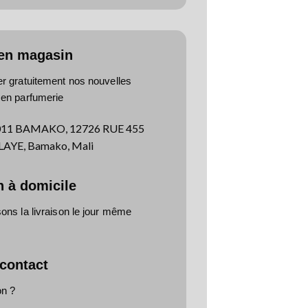
 en magasin
er gratuitement nos nouvelles
 en parfumerie
011 BAMAKO, 12726 RUE 455
YE, Bamako, Mali
n à domicile
ns la livraison le jour même
 contact
on ?