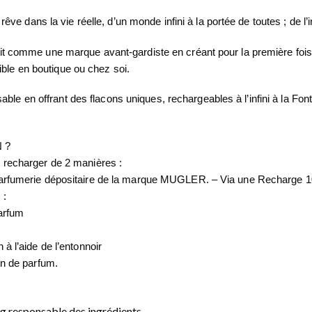
 rêve dans la vie réelle, d’un monde infini à la portée de toutes ; de l
rit comme une marque avant-gardiste en créant pour la première foi
le en boutique ou chez soi.
le en offrant des flacons uniques, rechargeables à l’infini à la 
 ?
e recharger de 2 manières :
 parfumerie dépositaire de la marque MUGLER. – Via une Recharge 
 :
parfum
à l’aide de l’entonnoir
on de parfum.
g responsable des ingrédients