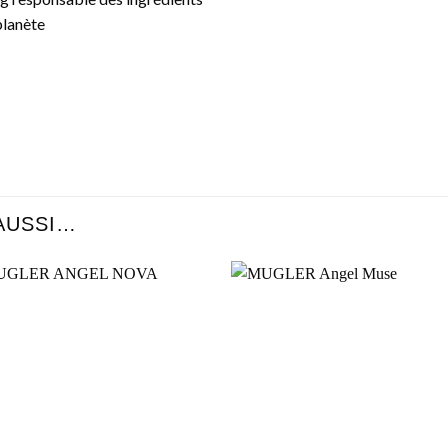
planète
AUSSI…