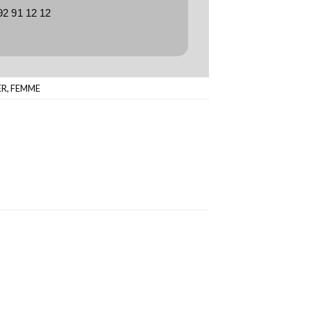
92 91 12 12
ER
,
FEMME