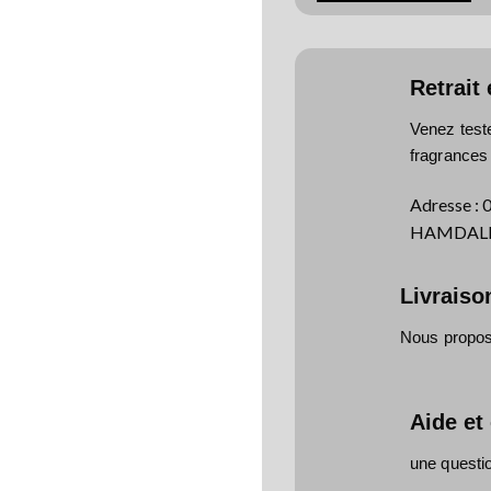
Retrait
Venez test
fragrances
Adresse
:
HAMDALLA
Livraiso
Nous proposo
Aide et
une questi