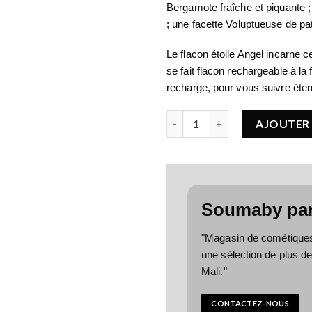
Bergamote fraîche et piquante ;
; une facette Voluptueuse de pa
Le flacon étoile Angel incarne ce
se fait flacon rechargeable à la
recharge, pour vous suivre éter
quantité de MUGLER Angel Ea
AJOUTER 
Soumaby pa
"Magasin de cométiques, 
une sélection de plus d
Mali."
CONTACTEZ-NOUS