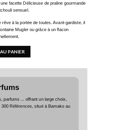
 une facette Délicieuse de praline gourmande
tchouli sensuel.
 rêve à la portée de toutes. Avant-gardiste, il
 fontaine Mugler ou grâce à un flacon
nellement.
u De Parfum
AU PANIER
rfums
parfums ... offrant un large choix,
e 300 Références, situé à Bamako au