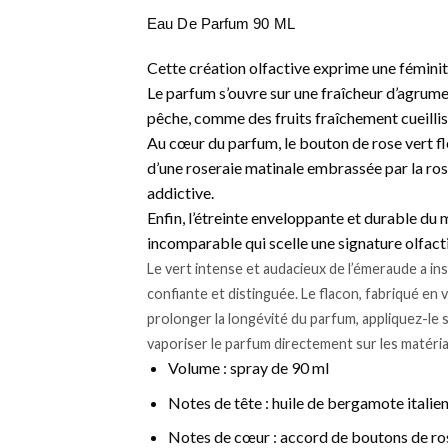
Eau De Parfum 90 ML
Cette création olfactive exprime une féminité 
Le parfum s’ouvre sur une fraîcheur d’agrume
pêche, comme des fruits fraîchement cueillis
Au cœur du parfum, le bouton de rose vert fle
d’une roseraie matinale embrassée par la ros
addictive.
Enfin, l’étreinte enveloppante et durable du m
incomparable qui scelle une signature olfacti
Le vert intense et audacieux de l’émeraude a ins
confiante et distinguée. Le flacon, fabriqué en
prolonger la longévité du parfum, appliquez-le sur
vaporiser le parfum directement sur les matériau
Volume : spray de 90 ml
Notes de tête : huile de bergamote itali
Notes de cœur : accord de boutons de rose