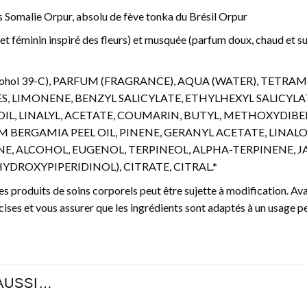
s Somalie Orpur, absolu de fève tonka du Brésil Orpur
at et féminin inspiré des fleurs) et musquée (parfum doux, chaud et
Alcohol 39-C), PARFUM (FRAGRANCE), AQUA (WATER), TETRA
IMONENE, BENZYL SALICYLATE, ETHYLHEXYL SALICYLAT
OIL, LINALYL, ACETATE, COUMARIN, BUTYL, METHOXYDI
 BERGAMIA PEEL OIL, PINENE, GERANYL ACETATE, LINALO
, ALCOHOL, EUGENOL, TERPINEOL, ALPHA-TERPINENE, J
YDROXYPIPERIDINOL), CITRATE, CITRAL.*
es produits de soins corporels peut être sujette à modification. Avan
cises et vous assurer que les ingrédients sont adaptés à un usage p
AUSSI…