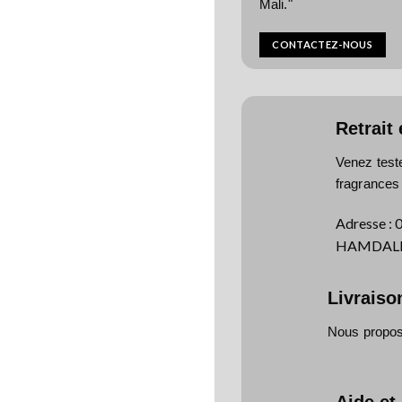
Mali."
CONTACTEZ-NOUS
Retrait
Venez test
fragrances
Adresse
:
HAMDALLA
Livraiso
Nous proposo
Aide et