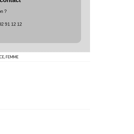
on ?
92 91 12 12
CE
,
FEMME