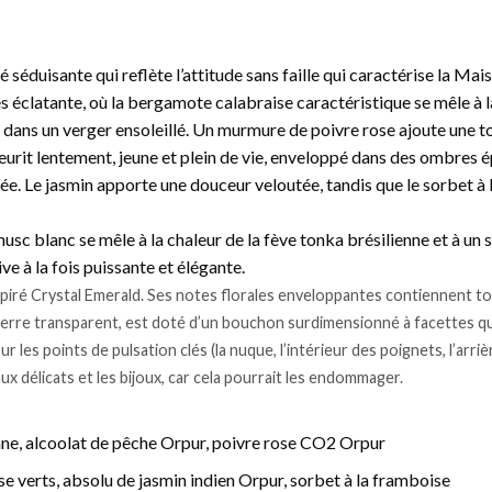
séduisante qui reflète l’attitude sans faille qui caractérise la Mai
s éclatante, où la bergamote calabraise caractéristique se mêle à l
 dans un verger ensoleillé. Un murmure de poivre rose ajoute une t
urit lentement, jeune et plein de vie, enveloppé dans des ombres é
ée. Le jasmin apporte une douceur veloutée, tandis que le sorbet à 
usc blanc se mêle à la chaleur de la fève tonka brésilienne et à un s
ve à la fois puissante et élégante.
piré Crystal Emerald. Ses notes florales enveloppantes contiennent toute
 verre transparent, est doté d’un bouchon surdimensionné à facettes qu
 les points de pulsation clés (la nuque, l’intérieur des poignets, l’arriè
x délicats et les bijoux, car cela pourrait les endommager.
enne, alcoolat de pêche Orpur, poivre rose CO2 Orpur
 verts, absolu de jasmin indien Orpur, sorbet à la framboise