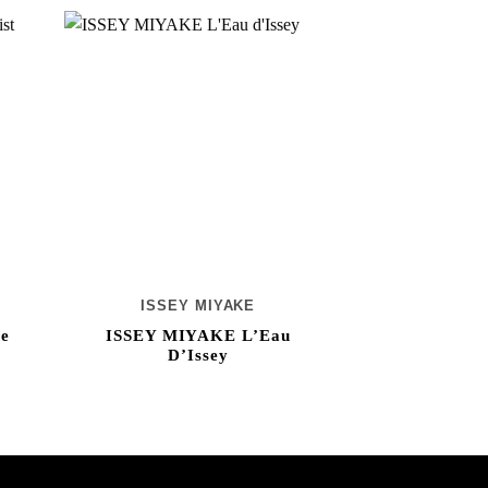
ISSEY MIYAKE
EN PAR
le
ISSEY MIYAKE L’Eau
NARCISO 
D’Issey
Fleur Mu
85,0