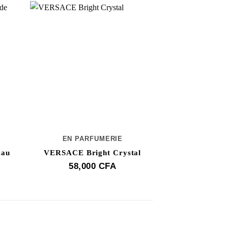
EN PARFUMERIE
EN PAR
Eau
VERSACE Bright Crystal
VERSACE V
Fl
58,000
CFA
70,0