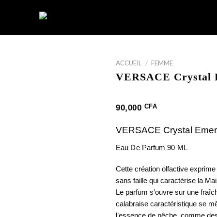
ACCUEIL
/
FEMME
VERSACE Crystal 
CFA
90,000
VERSACE Crystal Emer
Eau De Parfum 90 ML
Cette création olfactive exprime 
sans faille qui caractérise la Ma
Le parfum s’ouvre sur une fraîc
calabraise caractéristique se mê
l’essence de pêche, comme des f