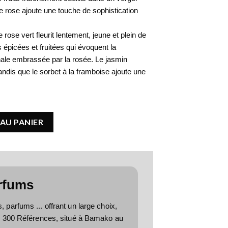
e rose ajoute une touche de sophistication
rose vert fleurit lentement, jeune et plein de
épicées et fruitées qui évoquent la
nale embrassée par la rosée. Le jasmin
ndis que le sorbet à la framboise ajoute une
Emerald
AU PANIER
rfums
parfums ... offrant un large choix,
e 300 Références, situé à Bamako au