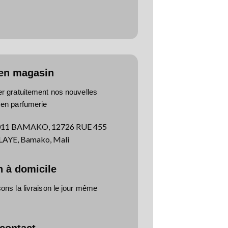
 en magasin
er gratuitement nos nouvelles
 en parfumerie
011 BAMAKO, 12726 RUE 455
YE, Bamako, Mali
n à domicile
ns la livraison le jour même
 contact