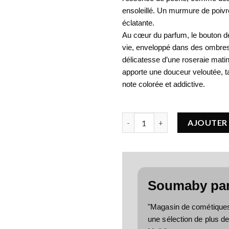
ensoleillé. Un murmure de poivr
éclatante.
Au cœur du parfum, le bouton de 
vie, enveloppé dans des ombres 
délicatesse d’une roseraie mati
apporte une douceur veloutée, ta
note colorée et addictive.
quantité de VERSACE Crystal 
AJOUTER 
Soumaby pa
"Magasin de cométiques, 
une sélection de plus d