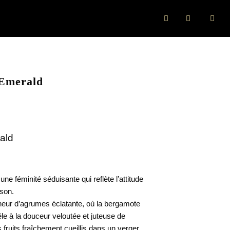
Emerald
ald
une féminité séduisante qui reflète l’attitude
ison.
heur d’agrumes éclatante, où la bergamote
le à la douceur veloutée et juteuse de
ruits fraîchement cueillis dans un verger