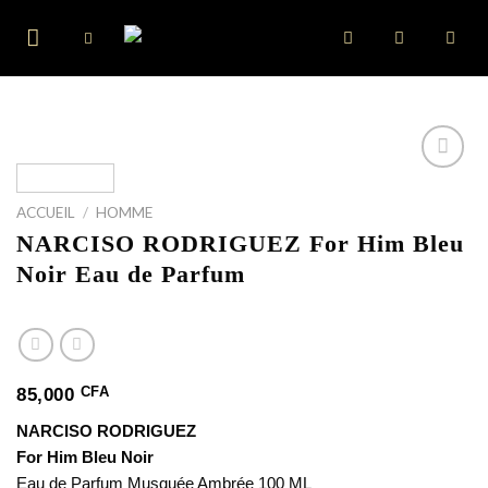
Skip
to
content
ACCUEIL
/
HOMME
NARCISO RODRIGUEZ For Him Bleu
Noir Eau de Parfum
CFA
85,000
NARCISO RODRIGUEZ
For Him Bleu Noir
Eau de Parfum Musquée Ambrée 100 ML